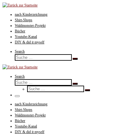
Zum
Inhalt
nach Kinderzeichnung
springen
Shirt-Shops
Waldmonster-Projekt
Bücher
Youtube-Kanal
DIY & did it myself
Search
Suche
Suche
…
Search
Suche
Suche
Suche
…
Suche
…
Menü
nach Kinderzeichnung
Shirt-Shops
Waldmonster-Projekt
Bücher
Youtube-Kanal
DIY & did it myself