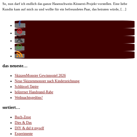
So, nun darf ich endlich das ganze Hasenschwein-Küsserei-Projekt vorstellen. Eine liebe
Kundin kam auf mich zu und wollte für ein befreundetes Paar, das heiraten würde, […]
das neueste…
SkizzenMonster Gewinnspiel 2026
Neue Skizzenmonster nach Kinderzeichnung
Schlüssel-Tapire
hölzerner Handstand-Rabe
Weihnachtsgedöns!
sortiert…
Buch-Zeug
Dies & Das
DIY & did it myself
Experimente