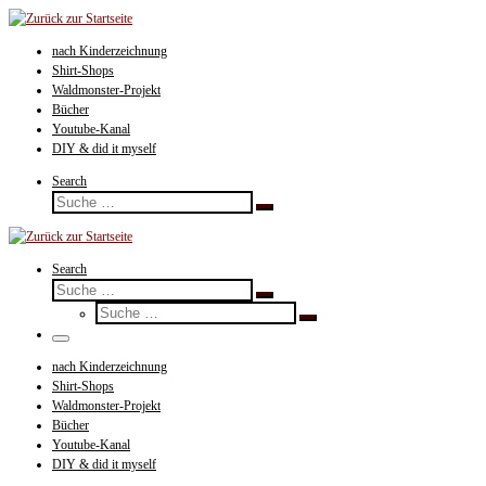
Zum
Inhalt
nach Kinderzeichnung
springen
Shirt-Shops
Waldmonster-Projekt
Bücher
Youtube-Kanal
DIY & did it myself
Search
Suche
Suche
…
Search
Suche
Suche
Suche
…
Suche
…
Menü
nach Kinderzeichnung
Shirt-Shops
Waldmonster-Projekt
Bücher
Youtube-Kanal
DIY & did it myself