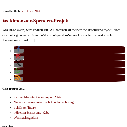
Veröffentlicht
21. April 2020
Waldmonster-Spenden-Projekt
Was lange währt, wird endlich gut. Willkommen zu meinem Waldmonster-Projekt! Nach
einer sehr gelungenen SkizzenMonster-Spenden-Sammelaktion für die australische
Tierwelt mit so viel […]
das neueste…
SkizzenMonster Gewinnspiel 2026
Neue Skizzenmonster nach Kinderzeichnung
Schlüssel-Tapire
hölzerner Handstand-Rabe
Weihnachtsgedöns!
sortiert…