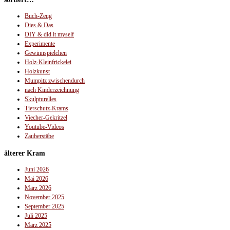
Buch-Zeug
Dies & Das
DIY & did it myself
Experimente
Gewinnspielchen
Holz-Kleinfrickelei
Holzkunst
Mumpitz zwischendurch
nach Kinderzeichnung
Skulpturelles
Tierschutz-Krams
Viecher-Gekritzel
Youtube-Videos
Zauberstäbe
älterer Kram
Juni 2026
Mai 2026
März 2026
November 2025
September 2025
Juli 2025
März 2025