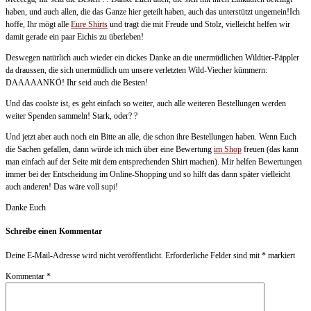
haben, und auch allen, die das Ganze hier geteilt haben,
auch das unterstützt ungemein!
Ich
hoffe, Ihr mögt alle
Eure Shirts
und tragt die mit Freude und Stolz, vielleicht helfen wir
damit gerade ein paar Eichis zu überleben!
Deswegen natürlich auch wieder ein dickes Danke an die unermüdlichen Wildtier-Päppler
da draussen, die sich unermüdlich um unsere verletzten Wild-Viecher kümmern:
DAAAAANKÖ!
Ihr seid auch die Besten!
Und das coolste ist, es geht einfach so weiter, auch alle weiteren Bestellungen werden
weiter Spenden sammeln! Stark, oder?
?
Und jetzt aber auch noch ein Bitte an alle, die schon ihre Bestellungen haben. Wenn Euch
die Sachen gefallen, dann würde ich mich über eine Bewertung
im Shop
freuen (das kann
man einfach auf der Seite mit dem entsprechenden Shirt machen). Mir helfen Bewertungen
immer bei der Entscheidung im Online-Shopping und so hilft das dann später vielleicht
auch anderen! Das wäre voll supi!
Danke Euch
Schreibe einen Kommentar
Deine E-Mail-Adresse wird nicht veröffentlicht.
Erforderliche Felder sind mit
*
markiert
Kommentar
*