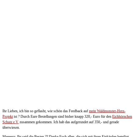
Ihr Lieben, ich bin so geflasht, wie schön das Feedback auf
mein Waldmonster-Herz-
Projekt
ist
?
Durch Eure Bestellungen sind bisher knapp 320,- Euro für den
Eichhörnchen
Schutz e.V.
zusammen gekommen. Ich hab das aufgerundet auf 350,- und gerade
überwiesen.
Meeeega, Ihr seid die Besten
?
?
Danke Euch allen, die sich mit ihren Einkäufen beteiligt