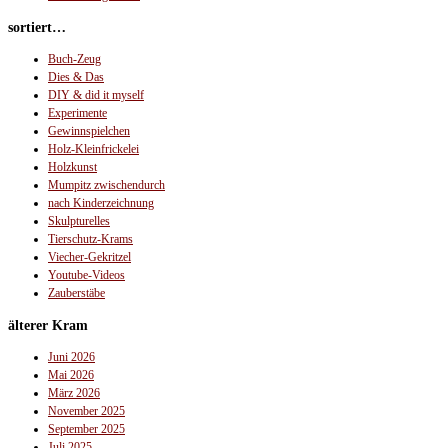
sortiert…
Buch-Zeug
Dies & Das
DIY & did it myself
Experimente
Gewinnspielchen
Holz-Kleinfrickelei
Holzkunst
Mumpitz zwischendurch
nach Kinderzeichnung
Skulpturelles
Tierschutz-Krams
Viecher-Gekritzel
Youtube-Videos
Zauberstäbe
älterer Kram
Juni 2026
Mai 2026
März 2026
November 2025
September 2025
Juli 2025