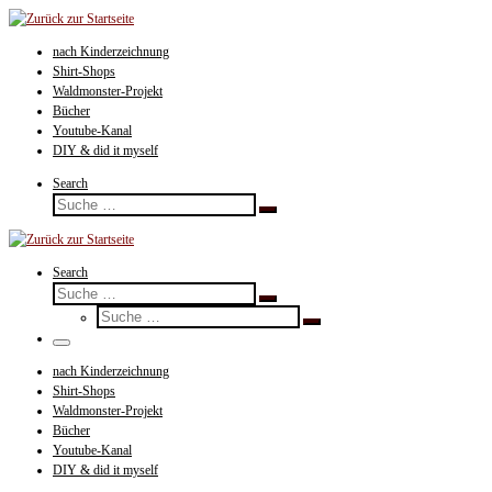
Zum
Inhalt
nach Kinderzeichnung
springen
Shirt-Shops
Waldmonster-Projekt
Bücher
Youtube-Kanal
DIY & did it myself
Search
Suche
Suche
…
Search
Suche
Suche
Suche
…
Suche
…
Menü
nach Kinderzeichnung
Shirt-Shops
Waldmonster-Projekt
Bücher
Youtube-Kanal
DIY & did it myself