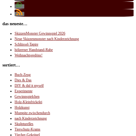
das neueste…
SkizzenMonster Gewinnspiel 2026
Neue Skizzenmonster nach Kinderzeichnung
Schlüssel-Tapire
hölzerner Handstand-Rabe
Weihnachtsgedöns!
sortiert…
Buch-Zeug
Dies & Das
DIY & did it myself
Experimente
Gewinnspielchen
Holz-Kleinfrickelei
Holzkunst
Mumpitz zwischendurch
nach Kinderzeichnung
Skulpturelles
Tierschutz-Krams
Viecher-Gekritzel