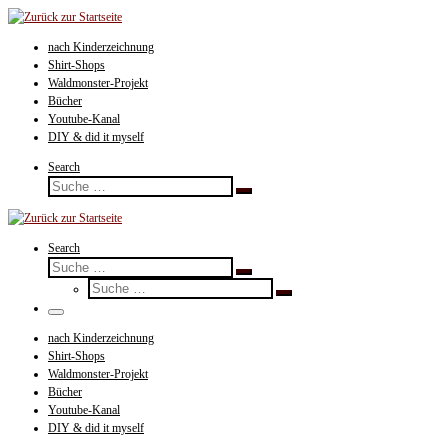
Zum
Inhalt
nach Kinderzeichnung
springen
Shirt-Shops
Waldmonster-Projekt
Bücher
Youtube-Kanal
DIY & did it myself
Search
Suche
Suche
…
Search
Suche
Suche
Suche
…
Suche
…
Menü
nach Kinderzeichnung
Shirt-Shops
Waldmonster-Projekt
Bücher
Youtube-Kanal
DIY & did it myself