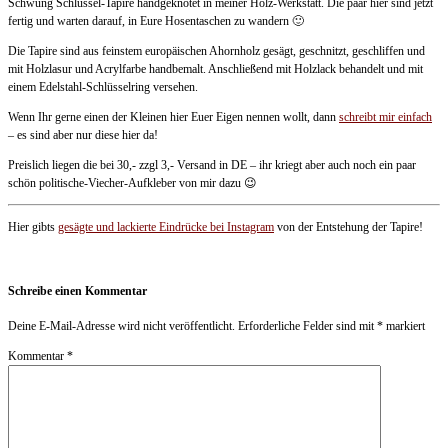
Schwung Schlüssel-Tapire handgeknotet in meiner Holz-Werkstatt. Die paar hier sind jetzt
fertig und warten darauf, in Eure Hosentaschen zu wandern 🙂
Die Tapire sind aus feinstem europäischen Ahornholz gesägt, geschnitzt, geschliffen und
mit Holzlasur und Acrylfarbe handbemalt. Anschließend mit Holzlack behandelt und mit
einem Edelstahl-Schlüsselring versehen.
Wenn Ihr gerne einen der Kleinen hier Euer Eigen nennen wollt, dann
schreibt mir einfach
– es sind aber nur diese hier da!
Preislich liegen die bei 30,- zzgl 3,- Versand in DE – ihr kriegt aber auch noch ein paar
schön politische-Viecher-Aufkleber von mir dazu 😉
Hier gibts
gesägte und lackierte Eindrücke bei Instagram
von der Entstehung der Tapire!
Schreibe einen Kommentar
Deine E-Mail-Adresse wird nicht veröffentlicht.
Erforderliche Felder sind mit
*
markiert
Kommentar
*