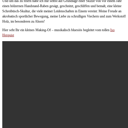
Und um das zu feiern habe ich mir selbst auf Grundlage einer Skizze von vor einem Jahr
einen hölzernen Handstand-Raben gesägt, geschnitzt, geschliffen und bemalt, eine kleine
Schreibtisch-Skultur, die viele meiner Leidenschaften in Einem vereint: Meine Freude an
akrobatisch sportlicher Bewegung, meine Liebe zu schrulligen Viechern und zum Werkstoff
Holz, im besonderen zu Ahorn!
Hier seht Ihr ein kleines Making-Of – musikalisch bluesiös begleitet vom tollen
Iso
Herquist