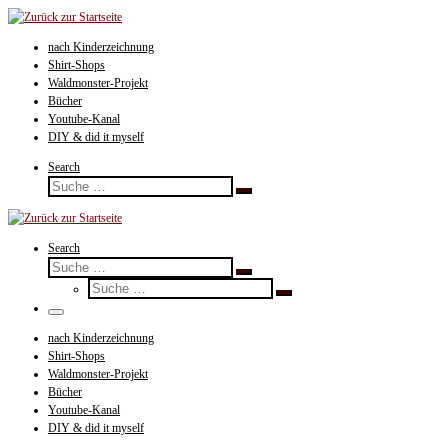
Zum
Inhalt
nach Kinderzeichnung
springen
Shirt-Shops
Waldmonster-Projekt
Bücher
Youtube-Kanal
DIY & did it myself
Search
Suche
Suche
…
Search
Suche
Suche
Suche
…
Suche
…
Menü
nach Kinderzeichnung
Shirt-Shops
Waldmonster-Projekt
Bücher
Youtube-Kanal
DIY & did it myself