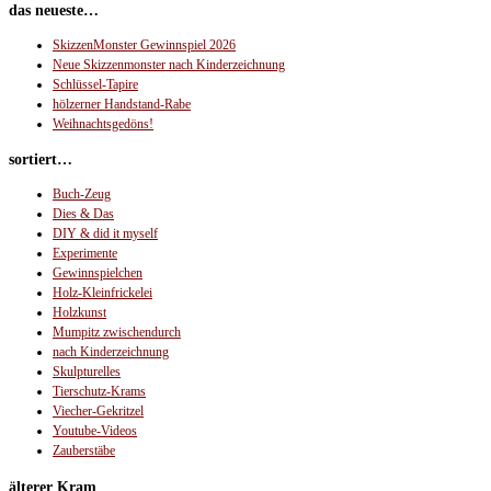
das neueste…
SkizzenMonster Gewinnspiel 2026
Neue Skizzenmonster nach Kinderzeichnung
Schlüssel-Tapire
hölzerner Handstand-Rabe
Weihnachtsgedöns!
sortiert…
Buch-Zeug
Dies & Das
DIY & did it myself
Experimente
Gewinnspielchen
Holz-Kleinfrickelei
Holzkunst
Mumpitz zwischendurch
nach Kinderzeichnung
Skulpturelles
Tierschutz-Krams
Viecher-Gekritzel
Youtube-Videos
Zauberstäbe
älterer Kram