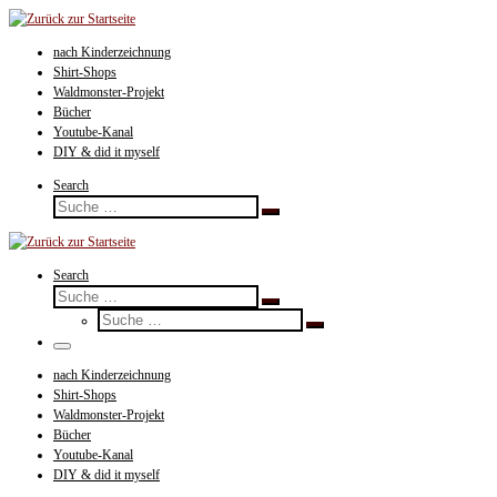
Zum
Inhalt
nach Kinderzeichnung
springen
Shirt-Shops
Waldmonster-Projekt
Bücher
Youtube-Kanal
DIY & did it myself
Search
Suche
Suche
…
Search
Suche
Suche
Suche
…
Suche
…
Menü
nach Kinderzeichnung
Shirt-Shops
Waldmonster-Projekt
Bücher
Youtube-Kanal
DIY & did it myself