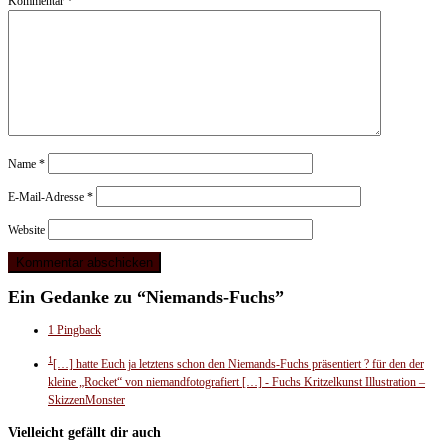
Kommentar
*
Name
*
E-Mail-Adresse
*
Website
Ein Gedanke zu “Niemands-Fuchs”
1 Pingback
1
[…] hatte Euch ja letztens schon den Niemands-Fuchs präsentiert ? für den der
kleine „Rocket“ von niemandfotografiert […]
- Fuchs Kritzelkunst Illustration –
SkizzenMonster
Vielleicht gefällt dir auch