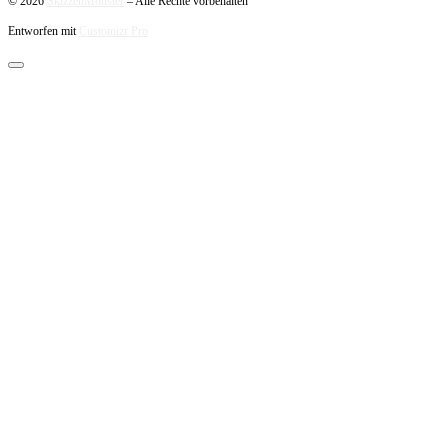
© 2026
SkizzenMonster
–
Alle Rechte vorbehalten
Entworfen mit
Customizr Pro