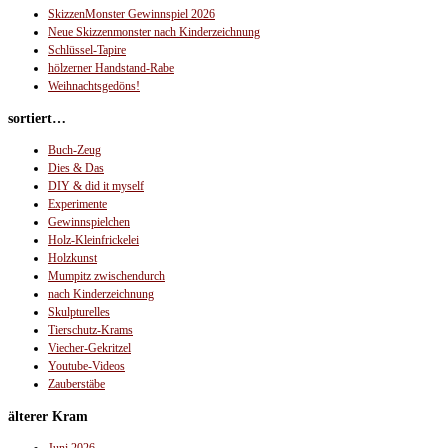
SkizzenMonster Gewinnspiel 2026
Neue Skizzenmonster nach Kinderzeichnung
Schlüssel-Tapire
hölzerner Handstand-Rabe
Weihnachtsgedöns!
sortiert…
Buch-Zeug
Dies & Das
DIY & did it myself
Experimente
Gewinnspielchen
Holz-Kleinfrickelei
Holzkunst
Mumpitz zwischendurch
nach Kinderzeichnung
Skulpturelles
Tierschutz-Krams
Viecher-Gekritzel
Youtube-Videos
Zauberstäbe
älterer Kram